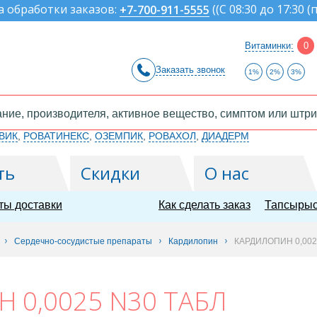
а обработки заказов:
(
(С 08:30 до 17:30 (
+7-700-911-5555
Витаминки:
0
Заказать звонок
1%
2%
3%
ВИК
,
РОВАТИНЕКС
,
ОЗЕМПИК
,
РОВАХОЛ
,
ДИАДЕРМ
ть
Скидки
О нас
ты доставки
Как сделать заказ
Тапсырыс
Сердечно-сосудистые препараты
Кардилопин
КАРДИЛОПИН 0,002
 0,0025 N30 ТАБЛ