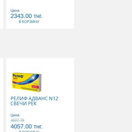
Цена
Цена
2343.00
тнг.
3671.00
тнг.
В КОРЗИНУ
В КОРЗИНУ
РЕЛИФ АДВАНС N12
ТИВОРТИН 4,2% 100
СВЕЧИ РЕК
Р-Р Д/ИНФУЗИЙ
Цена
Цена
4507.78
5178.89
4057.00
тнг.
4661.00
тнг.