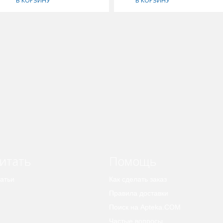
В КОРЗИНУ
В КОРЗИНУ
итать
Помощь
атьи
Как сделать заказ
Правила доставки
Поиск на Apteka.COM
Частые вопросы