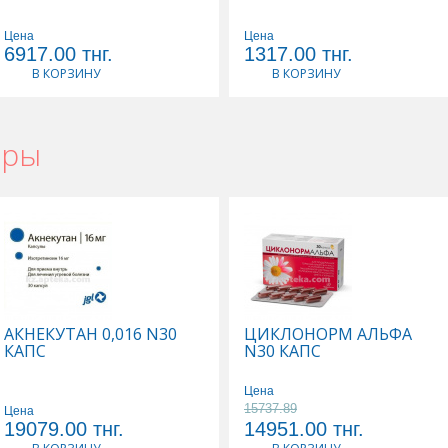
Цена
Цена
6917.00
тнг.
1317.00
тнг.
В КОРЗИНУ
В КОРЗИНУ
ары
АКНЕКУТАН 0,016 N30
ЦИКЛОНОРМ АЛЬФА
КАПС
N30 КАПС
Цена
15737.89
Цена
19079.00
тнг.
14951.00
тнг.