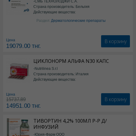
-СМБ ТЕХНОЛОДЖИ С.А.
Страна производитель: Бельгия
Действующие вещества:
Изотретиноин
Раздел:
Дерматологические препараты
В корзину
Цена
19079.00
тнг.
ЦИКЛОНОРМ АЛЬФА N30 КАПС
-Nutrilinea S.r.l
Страна производитель: Италия
Действующие вещества:
*БАД
Цена
В корзину
15737.89
14951.00
тнг.
ТИВОРТИН 4,2% 100МЛ Р-Р Д/
ИНФУЗИЙ
-Юрия-Фарм ООО