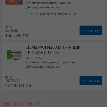
Страна производитель: Украина
Действующие вещества:
Аргинин
Раздел:
Препараты для улчшения
кровообращения
Цена
В корзину
5178.89
4661.00
тнг.
ЦЕРЕБРАЛ N20 АМП Р-Р ДЛЯ
ПРИЕМА ВНУТРЬ
-NATIRIS S.A
Страна производитель: Португалия
Действующие вещества:
*БАД
Цена
В корзину
19721.11
17749.00
тнг.
ВЫ СМОТРЕЛИ