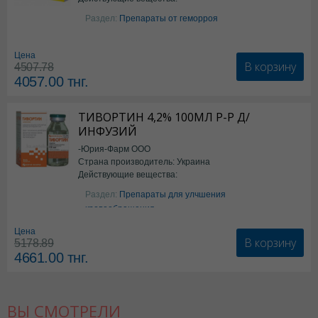
Бензокаин
Раздел:
Препараты от геморроя
Цена
В корзину
4507.78
4057.00
тнг.
ТИВОРТИН 4,2% 100МЛ Р-Р Д/
ИНФУЗИЙ
-Юрия-Фарм ООО
Страна производитель: Украина
Действующие вещества:
Аргинин
Раздел:
Препараты для улчшения
кровообращения
Цена
В корзину
5178.89
4661.00
тнг.
ВЫ СМОТРЕЛИ