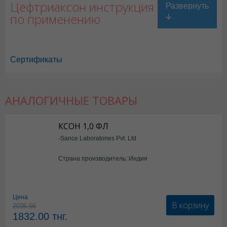
Цефтриаксон инструкция
по применению
Сертификаты
АНАЛОГИЧНЫЕ ТОВАРЫ
Цефтриаксон в Астане
,
Цефтриаксон в Уральске
,
Цефтриаксон в Ак
Цефтриаксон в Шымкенте
,
Цефтриаксон в Караганде
КСОН 1,0 ФЛ
-Sance Laboratories Pvt. Ltd
Страна производитель: Индия
Цена
В корзину
2035.56
1832.00
тнг.