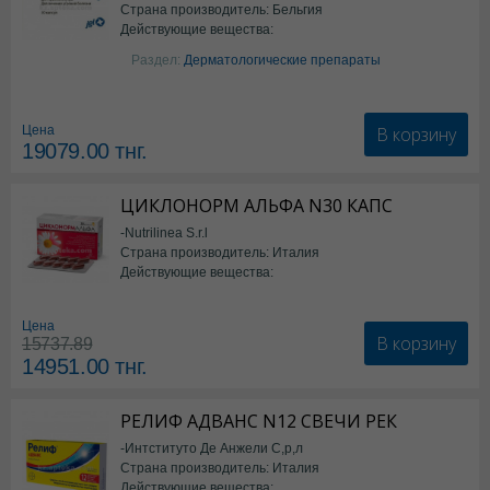
Страна производитель: Бельгия
Действующие вещества:
Изотретиноин
Раздел:
Дерматологические препараты
В корзину
Цена
19079.00
тнг.
ЦИКЛОНОРМ АЛЬФА N30 КАПС
-Nutrilinea S.r.l
Страна производитель: Италия
Действующие вещества:
*БАД
Цена
В корзину
15737.89
14951.00
тнг.
РЕЛИФ АДВАНС N12 СВЕЧИ РЕК
-Интституто Де Анжели С,р,л
Страна производитель: Италия
Действующие вещества: